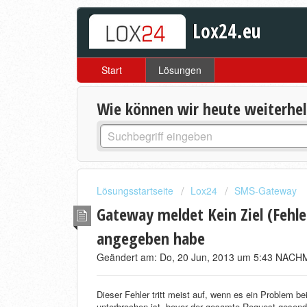
Lox24.eu
Start
Lösungen
Wie können wir heute weiterhe
Lösungsstartseite
Lox24
SMS-Gateway
Gateway meldet Kein Ziel (Fehle
angegeben habe
Geändert am: Do, 20 Jun, 2013 um 5:43 NAC
Dieser Fehler tritt meist auf, wenn es ein Problem 
unterbrochen ist, bevor der gesamte Request gesend