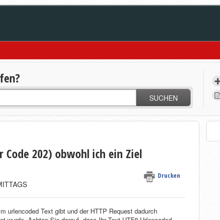
lfen?
SUCHEN
r Code 202) obwohl ich ein Ziel
Drucken
HMITTAGS
beim urlencoded Text gibt und der HTTP Request dadurch
et wurde. Achten Sie darauf, dass Ihr Text UTF8 Urlencoded